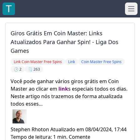
Ope
Giros Grátis Em Coin Master: Links
Atualizados Para Ganhar Spin! - Liga Dos
Games
Link Coin Master Free Spins
Link
Coin Master Free Spins
🕒 2
🗒️ 263
Você pode ganhar vários giros grátis em Coin
Master ao clicar em
link
s especiais todos os dias.
Neste artigo nós trazemos de forma atualizada
todos esses…
Stephen Rhoton Atualizado em 08/04/2024, 17:44
Tempo de leitura: 1 min. Comente