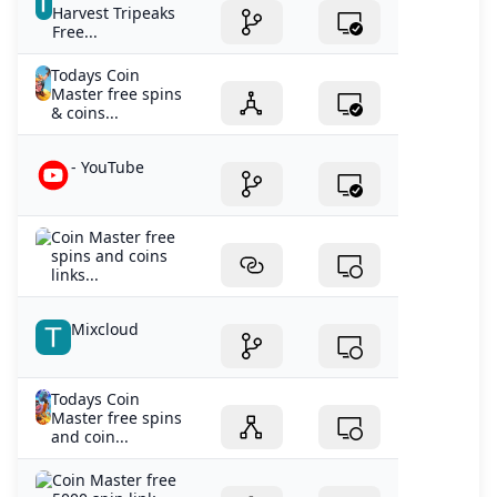
Harvest Tripeaks
Free...
Todays Coin
Master free spins
& coins...
- YouTube
Coin Master free
spins and coins
links...
Mixcloud
Todays Coin
Master free spins
and coin...
Coin Master free