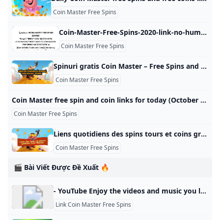
Coin Master Free Spins
Coin-Master-Free-Spins-2020-link-no-human-survey.pdf DocDroid 【gracious!>¶COIN MASTER FREE SPINS¶ ${2020)$ *Bingo>!*¶FREE® COIN MASTER SPINS GENERATOR¶ ™2020™ LATEST COIN MASTER FREE SPINS LINK GENERATOR ▲ {{Get Unlimited Spins and Coins}} No Survey No Human Verification ▼ Updated 21 August 2020. Coin Master Unlimited Spins & Coins Generator for IOS Androi …
Coin Master Free Spins
Spinuri gratis Coin Master – Free Spins and Coins Actualizat zilnic Spinuri gratis coin master actualizate zilnic din surse oficiale. Poti obtine multe coins si spins free - gratis, accesand aceasta pagina Este important sa stii ca link-urile ce contin Coin Master Spin Gratuit sunt adunate de pe paginile oficiale de Coin Master, sunt verificate, sigure si functionale ! Am realizat aici Ghidul complet al jucatorului de Coin Master. Pentru spinuri gratis coin master da scroll putin mai jos: Spinuri gratis coin master poti obtine si invitand prietenii sa joace Coin Master sau poti le poti trimite prietenilor tai cadou in joc spinuri gratis coin master iar cand ei primesc iti vor trimite si tie
Coin Master Free Spins
Coin Master free spin and coin links for today (October 23 2024) ByNidesh AcharyaModified Oct 23, 2024 07:42 ISTFollow UsShare0 DiscussFollow UsShare0 Discuss0 DiscussWhat’s your opinion? Coin Master free spin and coin links for today (October 23, 2024) Discuss NowThere are four links granting Coin Master spins and coins on October 23, 2024 (Image via Moon Active) You can earn free spins and coins daily by redeeming Moon Active’s links (Image via Moon Active) Looking for Crossword hints & solutions? Check out latest NYT Mini Crossword Answers, LA Times Crossword Answers, and USA Today Crossword Answers
Coin Master Free Spins
Liens quotidiens des spins tours et coins gratuits - Coin Master - GAMEWAVE Retrouvez les liens Coin Master du jour vous permettant de récupérer des tours, spins et coins gratuitement. Retrouvez les liens Coin Master du jour vous permettant de récupérer des tours, spins et coins gratuitement. Date et heureSpins et coins gratuitsLien quotidien 31/03/2025 à 15:5550 tours (spins)Collecter 31/03/2025 à 14:0060 tours (spins)Collecter 31/03/2025 à 14:0025 tours (spins)Collecter 31/03/2025 à 10:5550 tours (spins)Collecter 31/03/2025 à 10:2050 tours (spins)Collecter 30/03/2025 à 15:3050 tours (spins)Collecter 30/03/2025 à 13:4550 tours (spins)Collecter 30/03/2025 à 13:4525 tours (spins)Collecter 30/03/2025 à 11:1050 tours (spins)Collecter 30/03/2025 à 10:1050 tours (spins)Collecter 30/03/2025 à 10:1050 tours (spins)Collecter 30/03/2025 à 09:5550 tours (spins)Collecter
Coin Master Free Spins
🎬 Bài Viết Được Đề Xuất 🔥
- YouTube Enjoy the videos and music you love, upload original content, and share it all with friends, family, and the world on YouTube.
Link Coin Master Free Spins