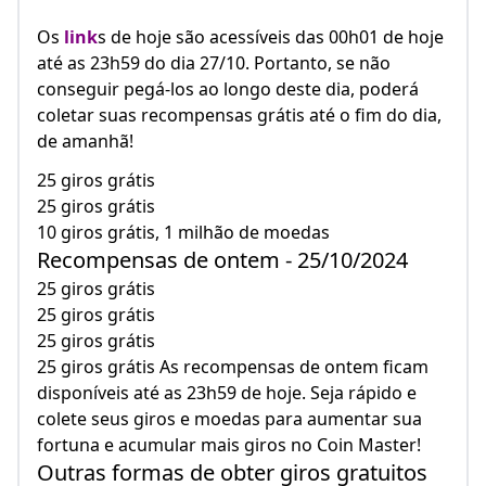
Os
link
s de hoje são acessíveis das 00h01 de hoje
até as 23h59 do dia 27/10. Portanto, se não
conseguir pegá-los ao longo deste dia, poderá
coletar suas recompensas grátis até o fim do dia,
de amanhã!
25 giros grátis
25 giros grátis
10 giros grátis, 1 milhão de moedas
Recompensas de ontem - 25/10/2024
25 giros grátis
25 giros grátis
25 giros grátis
25 giros grátis As recompensas de ontem ficam
disponíveis até as 23h59 de hoje. Seja rápido e
colete seus giros e moedas para aumentar sua
fortuna e acumular mais giros no Coin Master!
Outras formas de obter giros gratuitos