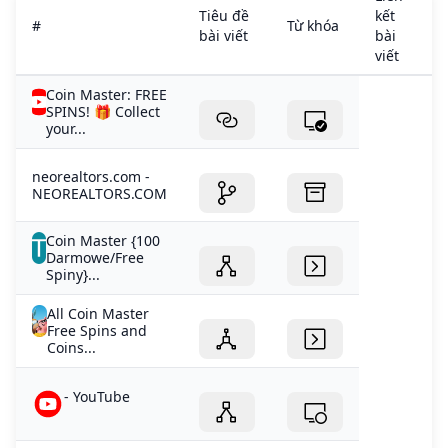
Collection Of Daily Coin Master Free Spins 2024 Instead
Tiêu đề
kết
ti
#
Từ khóa
Of Visiting Many Pages And Sites. We Will Try Our Best
bài viết
bài
b
To Keep This Page Updated Once We Found Any Links
viết
vi
Working Well. Save This Page To The Bookmark In Your
Coin Master: FREE
Browser. You Have To Know Some Notes :7. All Links Will
SPINS! 🎁 Collect
Work Only Same Day When It Published For Just 24
your...
Hours And Maybe Stay Up To Just 3 Days IF You Were
Not Collected It, So You Can Follow This Page It’s
neorealtors.com -
Updating On Regular Basis. 8. Links Are Working Only
NEOREALTORS.COM
Once Per User Coin Master. 9. IF You Claimed Many
Spins In Your Account, You Will Not Able To Get Coin
Coin Master {100
Master Free Spins 2024, Try Again To Another Account
Darmowe/Free
To Get Spins Or Wait For 24 Hours. 10. You Will Find A
Spiny}...
Buttons Given Bellow, Click On Buttons Below. 11. You’ll
All Coin Master
Be Redirected To Coin Master Game Coin Master Links
Free Spins and
For Free Spins And Coins. 12. Coin Master Spins Links
Coins...
2024 Depends On Your VIP Levels. The Latest Free
COINS And SPINS Links27.10.2024#01 25
- YouTube
SPINS26.10.2024#01 25 SPINS#02 25 SPINS#03 10
SPINS#04 25 SPINS25.10.2024#01 25 SPINS#02 25