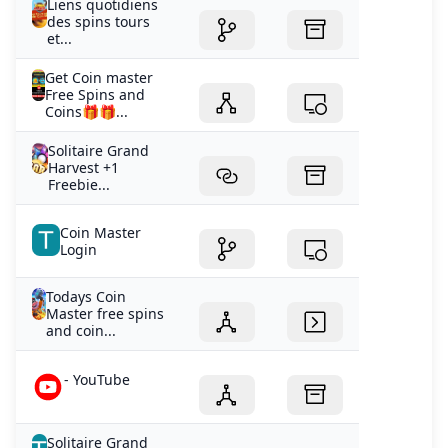
Liens quotidiens
des spins tours
et...
Get Coin master
Free Spins and
Coins🎁🎁...
Solitaire Grand
Harvest +1
Freebie...
Coin Master
Login
Todays Coin
Master free spins
and coin...
- YouTube
Solitaire Grand