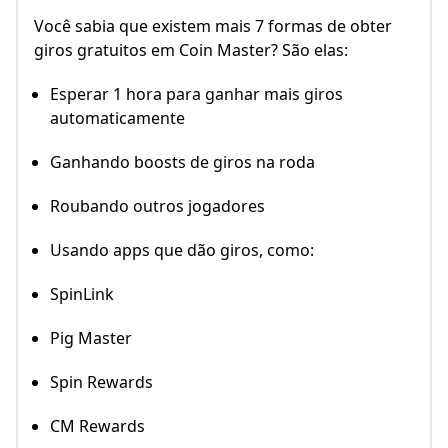
Você sabia que existem mais 7 formas de obter
giros gratuitos em Coin Master? São elas:
Esperar 1 hora para ganhar mais giros
automaticamente
Ganhando boosts de giros na roda
Roubando outros jogadores
Usando apps que dão giros, como:
SpinLink
Pig Master
Spin Rewards
CM Rewards