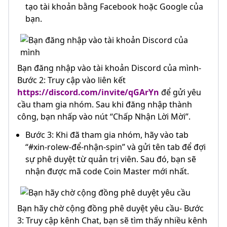
tạo tài khoản bằng Facebook hoặc Google của
bạn.
Bạn đăng nhập vào tài khoản Discord của mình-
Bước 2: Truy cập vào liên kết
https://discord.com/invite/qGArYn
để gửi yêu
cầu tham gia nhóm. Sau khi đăng nhập thành
công, bạn nhấp vào nút “Chấp Nhận Lời Mời”.
Bước 3: Khi đã tham gia nhóm, hãy vào tab
“#xin-rolew-để-nhận-spin” và gửi tên tab để đợi
sự phê duyệt từ quản trị viên. Sau đó, bạn sẽ
nhận được mã code Coin Master mới nhất.
Bạn hãy chờ cộng đồng phê duyệt yêu cầu- Bước
3: Truy cập kênh Chat, bạn sẽ tìm thấy nhiều kênh