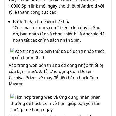
10000 Spin link mỗi ngày cho thiết bị Android với
tỷ lệ thành công cực cao.
Bước 1: Bạn tìm kiếm từ khóa
“Coinmastertours.com” trên trình duyệt. Sau
đó, bạn nhập tên và chọn thiết bị là Android để
hoàn tất các chính sách nhận Spin.
Vào trang web bên thứ ba để đăng nhập thiết bị
của bạn - Bước 2: Tải ứng dụng Coin Dozer -
Carnival Prizes về máy để tiến hành hack Coin
Master.