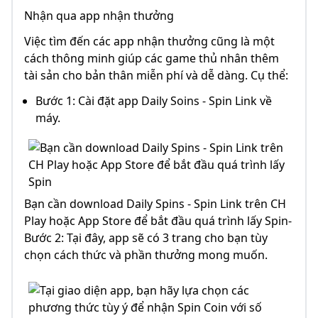
Nhận qua app nhận thưởng
Việc tìm đến các app nhận thưởng cũng là một
cách thông minh giúp các game thủ nhân thêm
tài sản cho bản thân miễn phí và dễ dàng. Cụ thể:
Bước 1: Cài đặt app Daily Soins - Spin Link về
máy.
Bạn cần download Daily Spins - Spin Link trên CH
Play hoặc App Store để bắt đầu quá trình lấy Spin-
Bước 2: Tại đây, app sẽ có 3 trang cho bạn tùy
chọn cách thức và phần thưởng mong muốn.