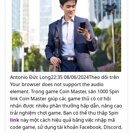
Antonio Đức Long22:35 08/06/2024Theo dõi trên
Your browser does not support the audio
element. Trong game Coin Master, săn 1000 Spin
link Coin Master giúp các game thủ có cơ hội
nhận được nhiều phần thưởng hấp dẫn, nâng cao
trải nghiệm chơi game. Bạn có thể thu thập Spin
link
này một cách hiệu quả bằng việc nhập mã
code game, sử dụng tài khoản Facebook, Discord,