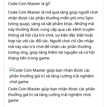
Code Coin Master là gì?
Code Coin Master là mã quà tặng giúp người chơi
nhận được các phần thưởng miễn phí như Spin
(vòng quay), vàng và vật phẩm khác. Những mã
này thường được cung cấp qua các kênh truyền
thông xã hội của trò chơi, sự kiện đặc biệt hoặc
hợp tác với các đối tác. Người chơi chỉ cần nhập
mã này vào trò chơi để nhận các phần thưởng
tương ứng, giúp tăng thêm tài nguyên và cơ hội
thăng tiến trong game.
Code Coin Master giúp bạn nhận được các phần
thưởng giá trị và tăng cường trải nghiệm chơi
game