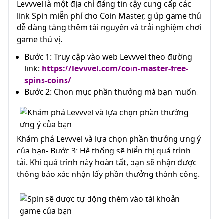
Levvvel là một địa chỉ đáng tin cậy cung cấp các
link Spin miễn phí cho Coin Master, giúp game thủ
dễ dàng tăng thêm tài nguyên và trải nghiệm chơi
game thú vị.
Bước 1: Truy cập vào web Levvvel theo đường
link:
https://levvvel.com/coin-master-free-
spins-coins/
Bước 2: Chọn mục phần thưởng mà bạn muốn.
Khám phá Levvvel và lựa chọn phần thưởng ưng ý
của bạn- Bước 3: Hệ thống sẽ hiển thị quá trình
tải. Khi quá trình này hoàn tất, bạn sẽ nhận được
thông báo xác nhận lấy phần thưởng thành công.