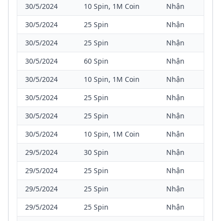
30/5/2024
10 Spin, 1M Coin
Nhận
30/5/2024
25 Spin
Nhận
30/5/2024
25 Spin
Nhận
30/5/2024
60 Spin
Nhận
30/5/2024
10 Spin, 1M Coin
Nhận
30/5/2024
25 Spin
Nhận
30/5/2024
25 Spin
Nhận
30/5/2024
10 Spin, 1M Coin
Nhận
29/5/2024
30 Spin
Nhận
29/5/2024
25 Spin
Nhận
29/5/2024
25 Spin
Nhận
29/5/2024
25 Spin
Nhận