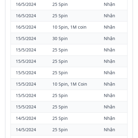
16/5/2024
25 Spin
Nhận
16/5/2024
25 Spin
Nhận
16/5/2024
10 Spin, 1M coin
Nhận
15/5/2024
30 Spin
Nhận
15/5/2024
25 Spin
Nhận
15/5/2024
25 Spin
Nhận
15/5/2024
25 Spin
Nhận
15/5/2024
10 Spin, 1M Coin
Nhận
15/5/2024
25 Spin
Nhận
15/5/2024
25 Spin
Nhận
14/5/2024
25 Spin
Nhận
14/5/2024
25 Spin
Nhận