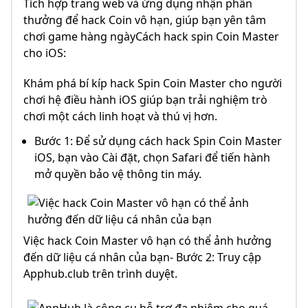
Tích hợp trang web và ứng dụng nhận phần
thưởng để hack Coin vô hạn, giúp bạn yên tâm
chơi game hàng ngàyCách hack spin Coin Master
cho iOS:
Khám phá bí kíp hack Spin Coin Master cho người
chơi hệ điều hành iOS giúp bạn trải nghiệm trò
chơi một cách linh hoạt và thú vị hơn.
Bước 1: Để sử dụng cách hack Spin Coin Master
iOS, bạn vào Cài đặt, chọn Safari để tiến hành
mở quyền bảo vệ thông tin máy.
Việc hack Coin Master vô hạn có thể ảnh hưởng
đến dữ liệu cá nhân của bạn- Bước 2: Truy cập
Apphub.club trên trình duyệt.